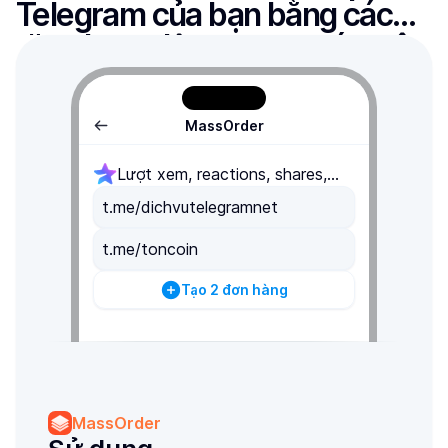
Telegram của bạn bằng cách 
tăng hoạt động tương tác, xây 
dựng hình ảnh đẹp
MassOrder
Lượt xem, reactions, shares,
comments,...
t.me/dichvutelegramnet
t.me/toncoin
Tạo 2 đơn hàng
MassOrder