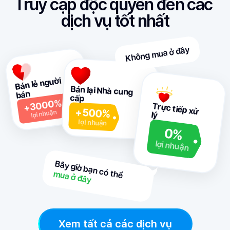
Truy cập độc quyền đến các 
dịch vụ tốt nhất
Không mua ở đây
Bán lẻ người 
Bán lại Nhà cung 
bán
cấp
+3000%
+500%
Trực tiếp xử 
lợi nhuận
lý
lợi nhuận
0%
lợi nhuận
mua ở đây
Bây giờ bạn có thể

Xem tất cả các dịch vụ