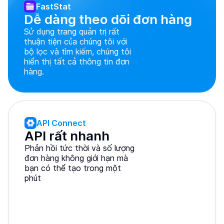
FastStat
Dễ dàng theo dõi đơn hàng
Sử dụng trang quản trị rất
thuận tiện của chúng tôi với
bộ lọc và tìm kiếm, chúng tôi
hiển thị tất cả thông tin đơn
hàng.
API Connect
API rất nhanh
Phản hồi tức thời và số lượng
đơn hàng không giới hạn mà
bạn có thể tạo trong một
phút